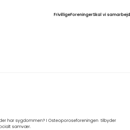
Frivillige
Foreninger
Skal vi samarbej
oreningen
 en der har sygdommen? I Osteoporoseforeningen tilbyder
socialt samvær.