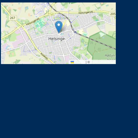
Leaflet
|
©
OpenStreetMap