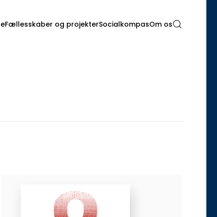
de
Fællesskaber og projekter
Socialkompas
Om os