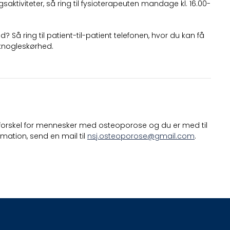
tiviteter, så ring til fysioterapeuten mandage kl. 16.00-
 Så ring til patient-til-patient telefonen, hvor du kan få
 knogleskørhed.
r forskel for mennesker med osteoporose og du er med til
tion, send en mail til
nsj.osteoporose@gmail.com
.