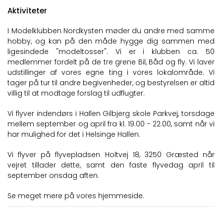
Aktiviteter
I Modelklubben Nordkysten møder du andre med samme
hobby, og kan på den måde hygge dig sammen med
ligesindede "modeltosser". Vi er i klubben ca. 50
medlemmer fordelt på de tre grene Bil, Båd og fly. Vi laver
udstillinger af vores egne ting i vores lokalområde. Vi
tager på tur til andre begivenheder, og bestyrelsen er altid
villig til at modtage forslag til udflugter.
Vi flyver indendørs i Hallen Gilbjerg skole Parkvej, torsdage
mellem september og april fra kl. 19.00 - 22.00, samt når vi
har mulighed for det i Helsinge Hallen.
Vi flyver på flyvepladsen Holtvej 18, 3250 Græsted
når
vejret tillader dette, samt den faste flyvedag april til
september onsdag aften.
Se meget mere på vores hjemmeside.