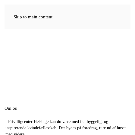
Skip to main content
Kvindefællesskabet i Helsinge -
sammen om kultur, natur og
meget mere
Om os
I Frivilligcenter Helsinge kan du være med i et hyggeligt og
inspirerende kvindefællesskab. Der bydes på foredrag, ture ud af huset
med videre.