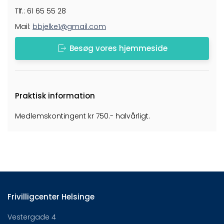
Tlf.: 61 65 55 28
Mail:
bbjelke1@gmail.com
Besøg vores hjemmeside
Praktisk information
Medlemskontingent kr 750.- halvårligt.
Frivilligcenter Helsinge
Vestergade 4