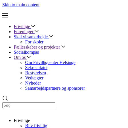
Skip to main content
Frivillige
Foreninger
Skal vi samarbejde
For skoler
Fællesskaber og projekter
Socialkompas
Om os
Om Frivilligcenter Helsinge
Sekretariatet
Bestyrelsen
Vedtægter
Nyheder
Samarbejdspartnere og sponsorer
Frivillige
Bliv frivillig