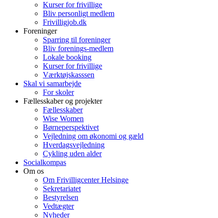
Kurser for frivillige
Bliv personligt medlem
Frivilligjob.dk
Foreninger
Sparring til foreninger
Bliv forenings-medlem
Lokale booking
Kurser for frivillige
Værktøjskasssen
Skal vi samarbejde
For skoler
Fællesskaber og projekter
Fællesskaber
Wise Women
Børneperspektivet
Vejledning om økonomi og gæld
Hverdagsvejledning
Cykling uden alder
Socialkompas
Om os
Om Frivilligcenter Helsinge
Sekretariatet
Bestyrelsen
Vedtægter
Nyheder