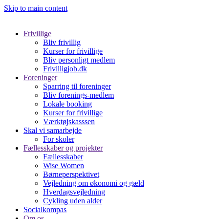
Skip to main content
Frivillige
Bliv frivillig
Kurser for frivillige
Bliv personligt medlem
Frivilligjob.dk
Foreninger
Sparring til foreninger
Bliv forenings-medlem
Lokale booking
Kurser for frivillige
Værktøjskasssen
Skal vi samarbejde
For skoler
Fællesskaber og projekter
Fællesskaber
Wise Women
Børneperspektivet
Vejledning om økonomi og gæld
Hverdagsvejledning
Cykling uden alder
Socialkompas
Om os