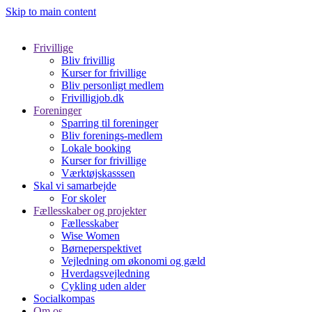
Skip to main content
Frivillige
Bliv frivillig
Kurser for frivillige
Bliv personligt medlem
Frivilligjob.dk
Foreninger
Sparring til foreninger
Bliv forenings-medlem
Lokale booking
Kurser for frivillige
Værktøjskasssen
Skal vi samarbejde
For skoler
Fællesskaber og projekter
Fællesskaber
Wise Women
Børneperspektivet
Vejledning om økonomi og gæld
Hverdagsvejledning
Cykling uden alder
Socialkompas
Om os