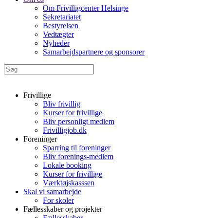
Om Frivilligcenter Helsinge
Sekretariatet
Bestyrelsen
Vedtægter
Nyheder
Samarbejdspartnere og sponsorer
Frivillige
Bliv frivillig
Kurser for frivillige
Bliv personligt medlem
Frivilligjob.dk
Foreninger
Sparring til foreninger
Bliv forenings-medlem
Lokale booking
Kurser for frivillige
Værktøjskasssen
Skal vi samarbejde
For skoler
Fællesskaber og projekter
Fællesskaber