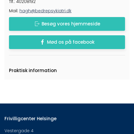
Tlf.: 40208192
Mail:
hagh@bedrepsykiatri.dk
Besøg vores hjemmeside
Mød os på facebook
Praktisk information
Frivilligcenter Helsinge
Vestergade 4