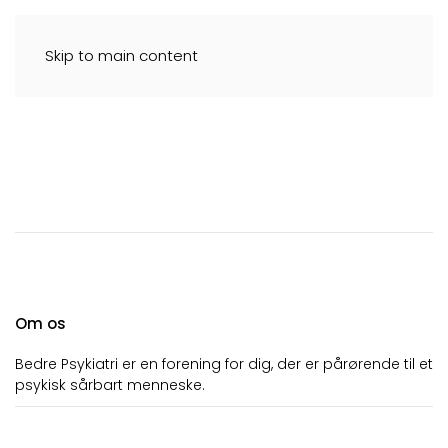
Skip to main content
Bedre Psykiatri,
Hillerød/Allerød/Gribskov/H
Om os
Bedre Psykiatri er en forening for dig, der er pårørende til et
psykisk sårbart menneske.