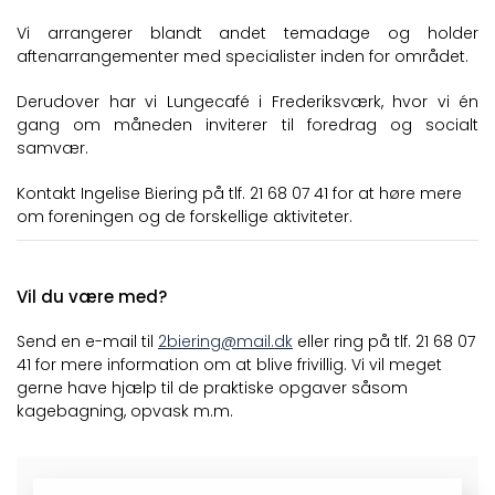
Vi arrangerer blandt andet temadage og holder
aftenarrangementer med specialister inden for området.
Derudover har vi Lungecafé i Frederiksværk, hvor vi én
gang om måneden inviterer til foredrag og socialt
samvær.
Kontakt Ingelise Biering på tlf. 21 68 07 41 for at høre mere
om foreningen og de forskellige aktiviteter.
Vil du være med?
Send en e-mail til
2biering@mail.dk
eller ring på tlf. 21 68 07
41 for mere information om at blive frivillig. Vi vil meget
gerne have hjælp til de praktiske opgaver såsom
kagebagning, opvask m.m.