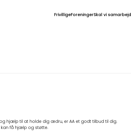
Frivillige
Foreninger
Skal vi samarbej
holikere
 hjælp til at holde dig ædru, er AA et godt tilbud til dig.
 kan få hjælp og støtte.