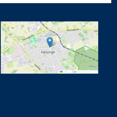
Leaflet
|
©
OpenStreetMap