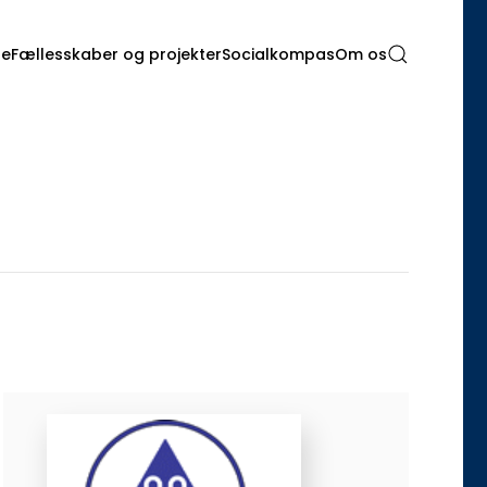
de
Fællesskaber og projekter
Socialkompas
Om os