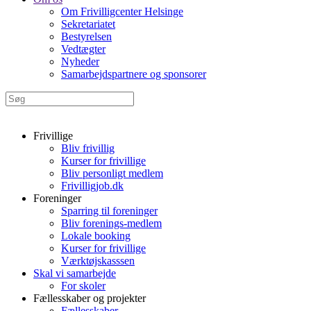
Om Frivilligcenter Helsinge
Sekretariatet
Bestyrelsen
Vedtægter
Nyheder
Samarbejdspartnere og sponsorer
Frivillige
Bliv frivillig
Kurser for frivillige
Bliv personligt medlem
Frivilligjob.dk
Foreninger
Sparring til foreninger
Bliv forenings-medlem
Lokale booking
Kurser for frivillige
Værktøjskasssen
Skal vi samarbejde
For skoler
Fællesskaber og projekter
Fællesskaber