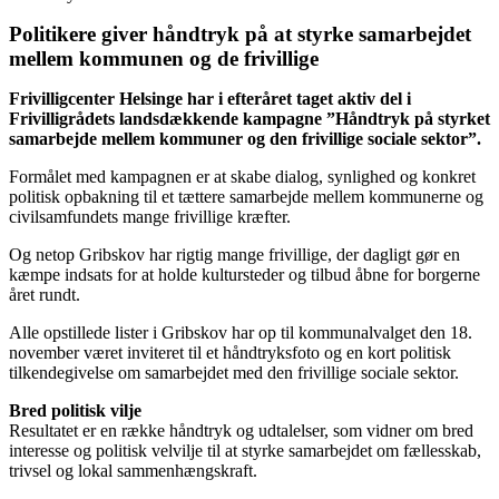
Politikere giver håndtryk på at styrke samarbejdet
mellem kommunen og de frivillige
Frivilligcenter Helsinge har i efteråret taget aktiv del i
Frivilligrådets landsdækkende kampagne ”Håndtryk på styrket
samarbejde mellem kommuner og den frivillige sociale sektor”.
Formålet med kampagnen er at skabe dialog, synlighed og konkret
politisk opbakning til et tættere samarbejde mellem kommunerne og
civilsamfundets mange frivillige kræfter.
Og netop Gribskov har rigtig mange frivillige, der dagligt gør en
kæmpe indsats for at holde kultursteder og tilbud åbne for borgerne
året rundt.
Alle opstillede lister i Gribskov har op til kommunalvalget den 18.
november været inviteret til et håndtryksfoto og en kort politisk
tilkendegivelse om samarbejdet med den frivillige sociale sektor.
Bred politisk vilje
Resultatet er en række håndtryk og udtalelser, som vidner om bred
interesse og politisk velvilje til at styrke samarbejdet om fællesskab,
trivsel og lokal sammenhængskraft.