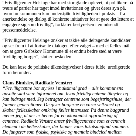
“Frivilligcenter Helsinge har med stor glæde oplevet, at politikere på
tværs af partier har taget imod invitationen og givet deres syn på,
hvordan kommunen kan understøtte frivilligheden i praksis – fra
anerkendelse og dialog til konkrete initiativer for at gøre det lettere at
engagere sig som frivillig”, forklarer bestyrelsen i en udsendt
pressemeddelelse.
“Frivilligcenter Helsinge ønsker at takke alle deltagende kandidater
og ser frem til at fortsætte dialogen efter valget – med et fælles mål
om at gøre Gribskov Kommune til et endnu bedre sted at være
frivillig og borger”, slutter beskeden.
Du kan læse de politiske tilkendegivelser i deres fulde, uredigerede
form herunder:
Claus Bindslev, Radikale Venstre:
“Frivilligcentre bør styrkes i maksimal grad – alle kommunens
ansatte skal være informeret om, hvad frivilligcentrene tilbyder og
kan bidrage med. Jeg betragter centrene som begejstringshuse, der
forener generationer. De giver borgerne en varm velkomst og
skaber fællesskaber omkring fælles interesser. På denne baggrund
mener jeg, at der er behov for en økonomisk opgradering af
centrene. Radikale Venstre anser frivilligcentrene som et centralt
element i de fællesskaber, der binder vores lokalsamfund sammen.
De fungerer som fysiske, psykiske og mentale bindeled mellem