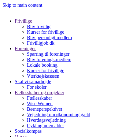
Skip to main content
Frivillige
Bliv frivillig
Kurser for frivillige
Bliv personligt medlem
Frivilligjob.dk
Foreninger
Sparring til foreninger
Bliv forenings-medlem
Lokale booking
Kurser for frivillige
Værktøjskasssen
Skal vi samarbejde
For skoler
Fællesskaber og projekter
Fællesskaber
Wise Women
Børneperspektivet
Vejledning om økonomi og gæld
Hverdagsvejledning
Cykling uden alder
Socialkompas
Om os