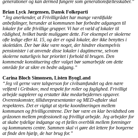
generationer og kan dermed fungere som generationsfællesskaber.”
Brian Lyck Jørgensen, Dansk Folkeparti
“Jeg anerkender, at Frivilligrådet har mange værdifulde
anbefalinger, herunder at kommunen bør forbedre adgangen til
lokaler for alle frivillige grupper. Vi har et væld af lokaler til
rådighed, hvilket burde muliggøre dette. For eksempel er skolerne
ofte ledige efter kl. 15, og der er også lokaler, der ikke benyttes i
skoletiden. Der bør ikke være noget, der hindrer eksempelvis
pensionister i at anvende disse lokaler i dagtimerne, selvom
skolerne naturligvis har prioritet i forhold til brugen. Den
kommende konstituering efter valget bør samarbejde om dette
område for at sikre en bedre adgang.”
Carina Bloch Simonsen, Listen ByogLand
“Jeg vil gerne være talsperson for civilsamfundet og den nære
velfærd i Gribskov, med respekt for roller og faglighed. Frivilligt
arbejde supplerer og erstatter ikke medarbejdernes opgaver.
Overenskomster, tillidsrepræsentanter og MED-aftaler skal
respekteres. Det er vigtigt at styrke koordineringen mellem
kommunen og frivilligcentrene. Der bør være en klar bevidsthed om
gråzonen mellem professionelt og frivilligt arbejde. Jeg arbejder for
at skabe tydelige indgange og et fælles overblik mellem foreninger
og kommunens centre. Sammen skal vi gøre det lettere for borgerne
at finde den hjælp, de har brug for.”