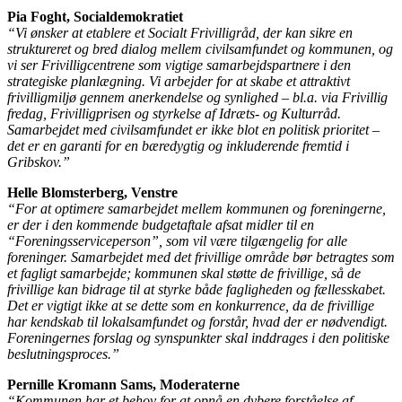
Pia Foght, Socialdemokratiet
“Vi ønsker at etablere et Socialt Frivilligråd, der kan sikre en
struktureret og bred dialog mellem civilsamfundet og kommunen, og
vi ser Frivilligcentrene som vigtige samarbejdspartnere i den
strategiske planlægning. Vi arbejder for at skabe et attraktivt
frivilligmiljø gennem anerkendelse og synlighed – bl.a. via Frivillig
fredag, Frivilligprisen og styrkelse af Idræts- og Kulturråd.
Samarbejdet med civilsamfundet er ikke blot en politisk prioritet –
det er en garanti for en bæredygtig og inkluderende fremtid i
Gribskov.”
Helle Blomsterberg, Venstre
“For at optimere samarbejdet mellem kommunen og foreningerne,
er der i den kommende budgetaftale afsat midler til en
“Foreningsserviceperson”, som vil være tilgængelig for alle
foreninger. Samarbejdet med det frivillige område bør betragtes som
et fagligt samarbejde; kommunen skal støtte de frivillige, så de
frivillige kan bidrage til at styrke både fagligheden og fællesskabet.
Det er vigtigt ikke at se dette som en konkurrence, da de frivillige
har kendskab til lokalsamfundet og forstår, hvad der er nødvendigt.
Foreningernes forslag og synspunkter skal inddrages i den politiske
beslutningsproces.”
Pernille Kromann Sams, Moderaterne
“Kommunen har et behov for at opnå en dybere forståelse af