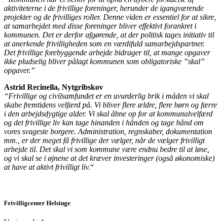
aktiviteterne i de frivillige foreninger, herunder de igangværende
projekter og de frivilliges roller. Denne viden er essentiel for at sikre,
at samarbejdet med disse foreninger bliver effektivt forankret i
kommunen. Det er derfor afgørende, at der politisk tages initiativ til
at anerkende frivilligheden som en værdifuld samarbejdspartner.
Det frivillige forebyggende arbejde bidrager til, at mange opgaver
ikke pludselig bliver pålagt kommunen som obligatoriske ”skal”
opgaver.”
Astrid Recinella, Nytgribskov
“Frivillige og civilsamfundet er en uvurderlig brik i måden vi skal
skabe fremtidens velfærd på. Vi bliver flere ældre, flere børn og færre
i den arbejdsdygtige alder. Vi skal åbne op for at kommunalvelfærd
og det frivillige liv kan tage hinanden i hånden og tage hånd om
vores svageste borgere. Administration, regnskaber, dokumentation
mm., er der meget få frivillige der vælger, når de vælger frivilligt
arbejde til. Det skal vi som kommune være endnu bedre til at løse,
og vi skal se i øjnene at det kræver investeringer (også økonomiske)
at have at aktivt frivilligt liv.
“
Frivilligcenter Helsinge